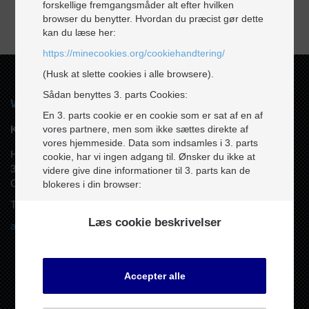
forskellige fremgangsmåder alt efter hvilken
browser du benytter. Hvordan du præcist gør dette
kan du læse her:
https://minecookies.org/cookiehandtering/
(Husk at slette cookies i alle browsere).
Sådan benyttes 3. parts Cookies:
Windinge Auto ApS
En 3. parts cookie er en cookie som er sat af en af
KONTAKT
vores partnere, men som ikke sættes direkte af
vores hjemmeside. Data som indsamles i 3. parts
Holmeskovvej 5
cookie, har vi ingen adgang til. Ønsker du ikke at
3480 Fredensborg
videre give dine informationer til 3. parts kan de
CVR. 17228706
blokeres i din browser:
Tlf.
48485101
Læs her hvordan (NB! Engelsk guide):
https://www.digitalcitizen.life/how-disable-third-
Læs cookie beskrivelser
auto@windingeauto.dk
party-cookies-all-major-browsers
.
Du skal være opmærksom på at nogle
hjemmesider ikke vil fungere optimalt hvis 3. part
Accepter alle
cookie bliver afvist.
Hvis du ønsker at begrænse din deltagelse i