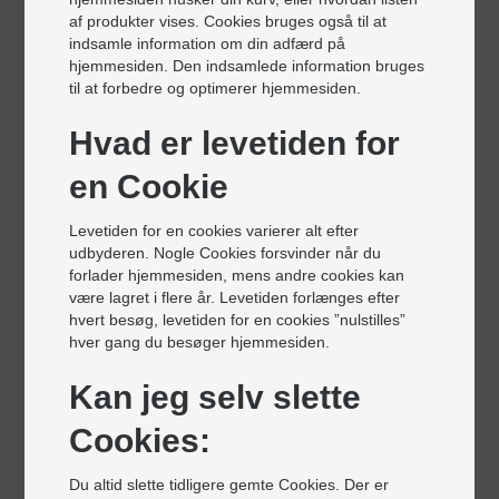
Tirsdag
08:00 - 16:00
af produkter vises. Cookies bruges også til at
Onsdag
08:00 - 16:00
indsamle information om din adfærd på
Torsdag
08:00 - 16:00
hjemmesiden. Den indsamlede information bruges
Fredag
08:00 - 15:30
til at forbedre og optimerer hjemmesiden.
Lørdag
Lukket
Søndag
Lukket
Hvad er levetiden for
en Cookie
Levetiden for en cookies varierer alt efter
udbyderen. Nogle Cookies forsvinder når du
forlader hjemmesiden, mens andre cookies kan
være lagret i flere år. Levetiden forlænges efter
hvert besøg, levetiden for en cookies ”nulstilles”
hver gang du besøger hjemmesiden.
Kan jeg selv slette
Cookies:
Du altid slette tidligere gemte Cookies. Der er