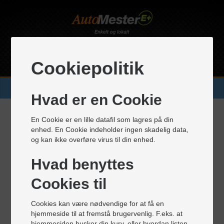
Windinge Auto ApS
Cookiepolitik
BOOK TID ONLINE
Hvad er en Cookie
Windinge Auto ApS
En Cookie er en lille datafil som lagres på din
enhed. En Cookie indeholder ingen skadelig data,
og kan ikke overføre virus til din enhed.
Holmeskovvej 5
3480 Fredensborg
Hvad benyttes
Tlf.: 48 48 51 01
Cookies til
Email:
auto@windingeauto.dk
Cookies kan være nødvendige for at få en
hjemmeside til at fremstå brugervenlig. F.eks. at
Mandag
08:00 - 16:00
hjemmesiden husker din kurv, eller hvordan listen